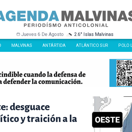
Jueves 6 De Agosto
2.6° Islas Malvinas
-26.7° Antártida
-26.7° Antártida
0° Ushuaia
0° Ushuaia
O
MALVINAS
ANTÁRTIDA
ATLÁNTICO SUR
POLO 
te: desguace
ico y traición a la