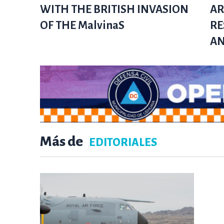
WITH THE BRITISH INVASION
AR
OF THE MalvinaS
RE
AN
Más de
EDITORIALES