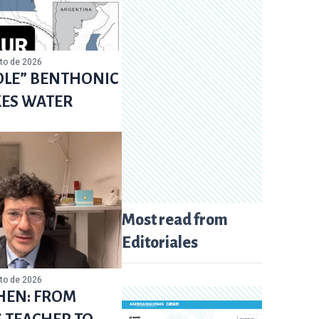
sto de 2026
OLE” BENTHONIC
KES WATER
Most read from
Editoriales
sto de 2026
HEN: FROM