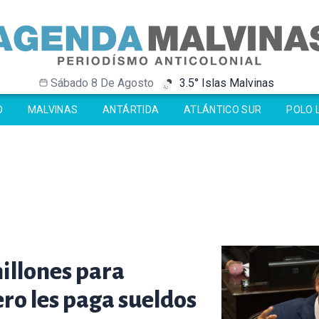
Sábado 8 De Agosto
3.5° Islas Malvinas
-32.4° Antártida
-32.4° Antártida
-2° Ushuaia
-2° Ushuaia
O
MALVINAS
ANTÁRTIDA
ATLÁNTICO SUR
POLO 
millones para
pero les paga sueldos