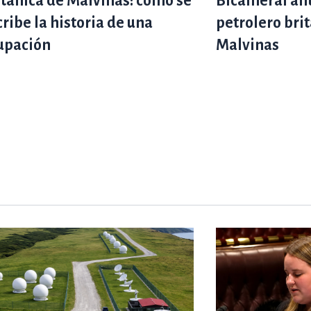
itánica de Malvinas: cómo se
Bicameral ant
cribe la historia de una
petrolero brit
upación
Malvinas