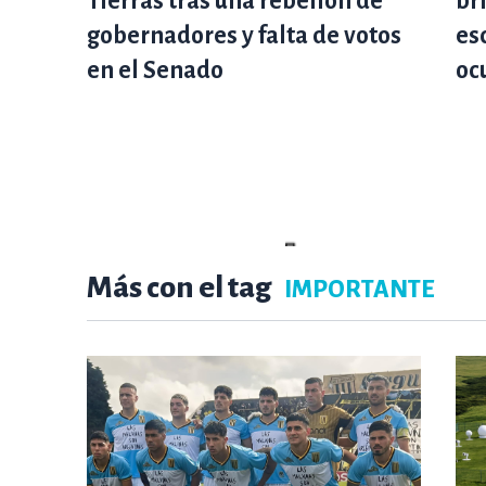
Tierras tras una rebelión de
br
gobernadores y falta de votos
es
en el Senado
oc
Más con el tag
IMPORTANTE