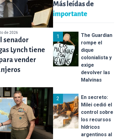
Más leídas de
importante
sto de 2026
The Guardian
1
l senador
rompe el
as Lynch tiene
dique
colonialista y
para vender
exige
anjeros
devolver las
Malvinas
En secreto:
2
Milei cedió el
control sobre
los recursos
hídricos
argentinos al