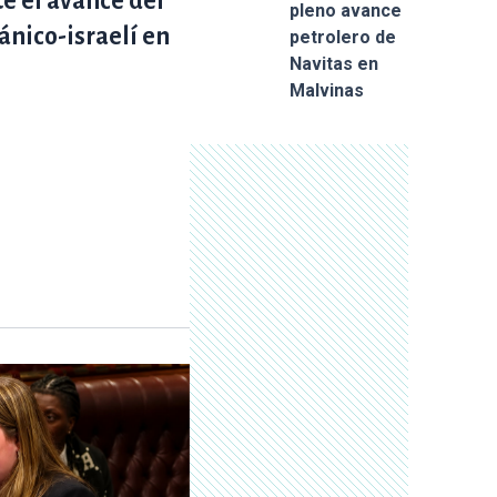
e el avance del
pleno avance
ánico-israelí en
petrolero de
Navitas en
Malvinas