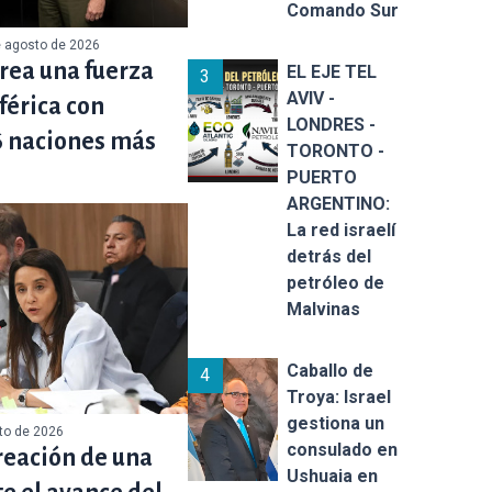
Comando Sur
e agosto de 2026
rea una fuerza
EL EJE TEL
3
AVIV -
férica con
LONDRES -
6 naciones más
TORONTO -
PUERTO
ARGENTINO:
La red israelí
detrás del
petróleo de
Malvinas
Caballo de
4
Troya: Israel
gestiona un
sto de 2026
consulado en
reación de una
Ushuaia en