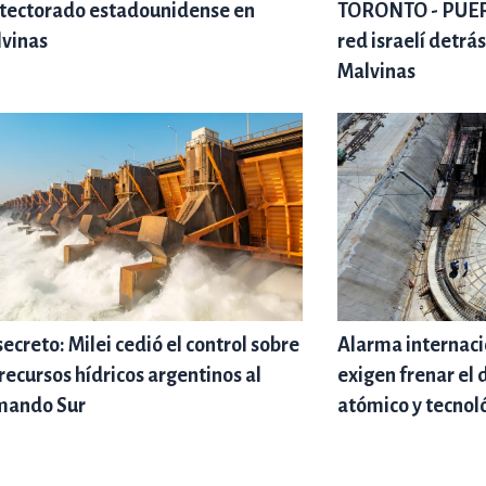
tectorado estadounidense en
TORONTO - PUE
vinas
red israelí detrá
Malvinas
secreto: Milei cedió el control sobre
Alarma internaci
 recursos hídricos argentinos al
exigen frenar e
mando Sur
atómico y tecnol