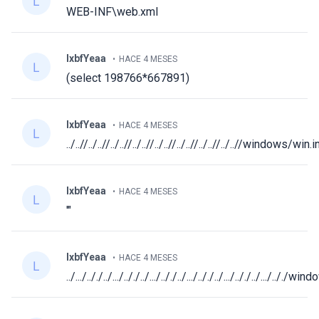
WEB-INF\web.xml
lxbfYeaa
HACE 4 MESES
(select 198766*667891)
lxbfYeaa
HACE 4 MESES
../..//../..//../..//../..//../..//../..//../..//../..//windows/win.i
lxbfYeaa
HACE 4 MESES
'"
lxbfYeaa
HACE 4 MESES
../.../.././../.../.././../.../.././../.../.././../.../.././../.../.././