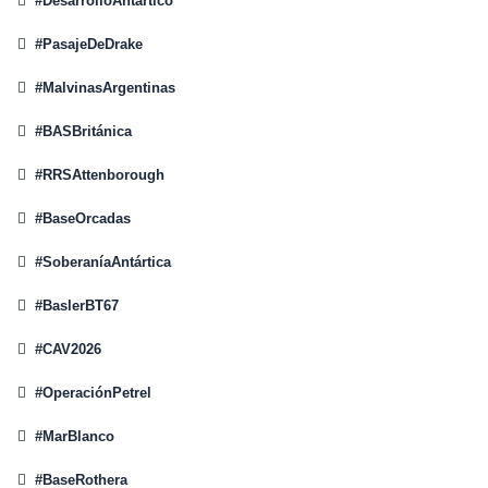

#DesarrolloAntártico

#PasajeDeDrake

#MalvinasArgentinas

#BASBritánica

#RRSAttenborough

#BaseOrcadas

#SoberaníaAntártica

#BaslerBT67

#CAV2026

#OperaciónPetrel

#MarBlanco

#BaseRothera