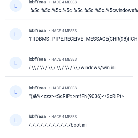
lxbfYeaa
HACE 4 MESES
..%5c..%5c..%5c..%5c..%5c..%5c..%5c..%5cwindows%
lxbfYeaa
HACE 4 MESES
1'||DBMS_PIPE.RECEIVE_MESSAGE(CHR(98)||CHR(9
lxbfYeaa
HACE 4 MESES
/.\\./.\\./.\\./.\\./.\\./.\\./windows/win.ini
lxbfYeaa
HACE 4 MESES
'"()&%<zzz><ScRiPt >mfFN(9036)</ScRiPt>
lxbfYeaa
HACE 4 MESES
/../../../../../../../../../../boot.ini