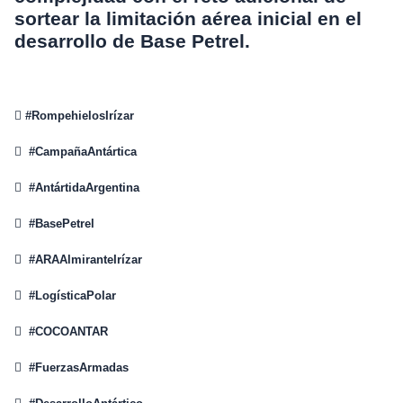
sortear la limitación aérea inicial en el
desarrollo de Base Petrel.
 #RompehielosIrízar

#CampañaAntártica

#AntártidaArgentina

#BasePetrel

#ARAAlmiranteIrízar

#LogísticaPolar

#COCOANTAR

#FuerzasArmadas