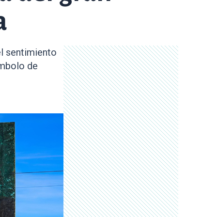
a
el sentimiento
ímbolo de