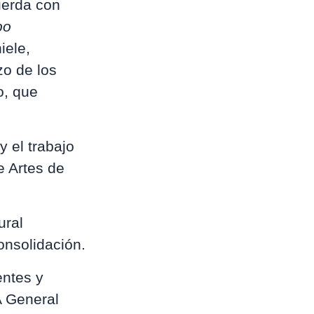
uerda con
po
iele,
zo de los
o, que
y el trabajo
e Artes de
ural
onsolidación.
ntes y
A General