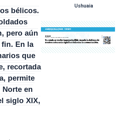
Ushuaia
os bélicos.
soldados
n, pero aún
fin. En la
narios que
e, recortada
a, permite
 Norte en
l siglo XIX,