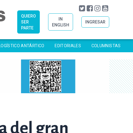
QUIERO
IN
SER
INGRESAR
ENGLISH
PARTE
LOGÍSTICO ANTÁRTICO
EDITORIALES
COLUMNISTAS
a del gran