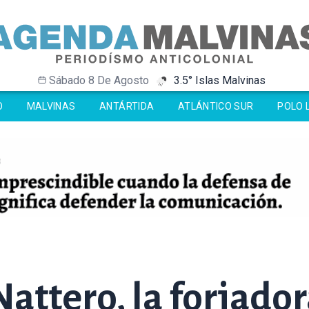
Sábado 8 De Agosto
3.5° Islas Malvinas
-32.4° Antártida
-32.4° Antártida
-2° Ushuaia
-2° Ushuaia
O
MALVINAS
ANTÁRTIDA
ATLÁNTICO SUR
POLO 
Nattero, la forjador