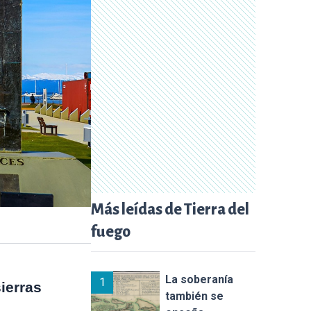
Más leídas de Tierra del
fuego
La soberanía
1
ierras
también se