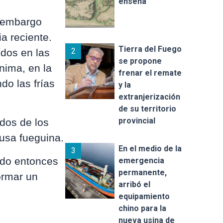
enseña
n embargo
a reciente.
Tierra del Fuego
2
ídos en las
se propone
nima, en la
frenar el remate
do las frías
y la
extranjerización
de su territorio
provincial
dos de los
ausa fueguina.
En el medio de la
3
ido entonces
emergencia
permanente,
ormar un
arribó el
equipamiento
chino para la
nueva usina de