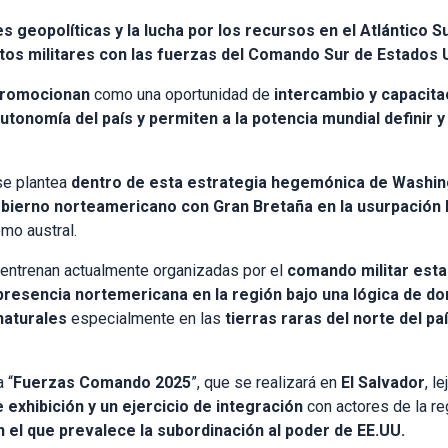
geopolíticas y la lucha por los recursos en el Atlántico Su
ntos militares con las fuerzas del Comando Sur de Estados 
romocionan
como una oportunidad de
intercambio y capacita
utonomía del país y permiten a la potencia mundial definir 
se plantea
dentro de esta estrategia hegemónica de Washin
 Gobierno norteamericano con Gran Bretaña en la usurpación 
emo austral.
entrenan actualmente organizadas por el
comando militar est
presencia nortemericana en la región bajo una lógica de d
naturales
especialmente en las
tierras raras del norte del pa
 “
Fuerzas Comando 2025
”, que se realizará en
El Salvador
, l
e exhibición y un ejercicio de integración
con actores de la re
 el que prevalece la subordinación al poder de EE.UU.