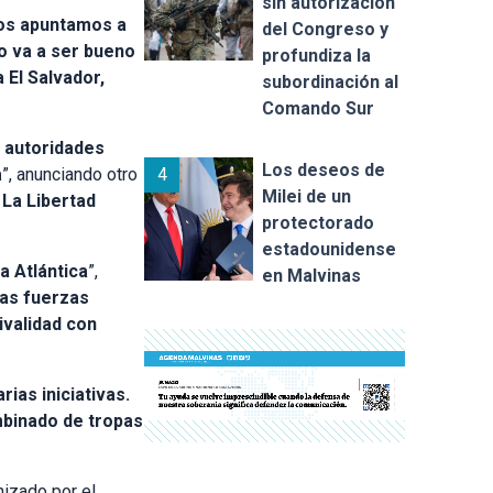
sin autorización
os apuntamos a
del Congreso y
do va a ser bueno
profundiza la
 El Salvador,
subordinación al
Comando Sur
 autoridades
Los deseos de
4
a
”, anunciando otro
Milei de un
 La Libertad
protectorado
estadounidense
a Atlántica
”,
en Malvinas
las fuerzas
ivalidad con
rias iniciativas.
ombinado de tropas
nizado por el