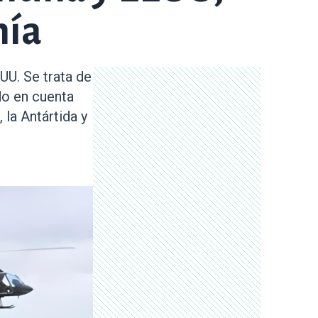
nía
UU. Se trata de
do en cuenta
 la Antártida y