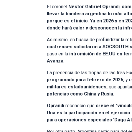
El coronel
Néstor Gabriel Oprandi
,
com
llevar la bandera argentina lo más al
porque es el inicio
.
Ya en 2026 y en 2
donde hará calor y desconocen la inf
Asimismo, en busca de profundizar la rela
castrenses solicitaron a SOCSOUTH ser
paso en la
intromisión de EE.UU en terr
Avanza
.
La presencia de las tropas de las tres F
programado para febrero de 2026,
y 
militares estadounidenses,
que apunta
potencias como China y Rusia.
Oprandi
reconoció que
crece el "vincu
Una es la participación en el ejercici
para operaciones especiales ‘Daga Atl
Por otra parte, Argentina participará del
e