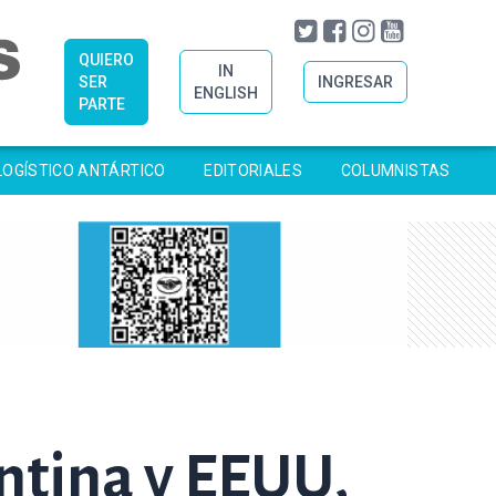
QUIERO
IN
SER
INGRESAR
ENGLISH
PARTE
LOGÍSTICO ANTÁRTICO
EDITORIALES
COLUMNISTAS
entina y EEUU,