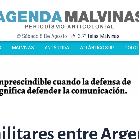
Sábado 8 De Agosto
3.7° Islas Malvinas
-32° Antártida
-32° Antártida
-1.7° Ushuaia
-1.7° Ushuaia
O
MALVINAS
ANTÁRTIDA
ATLÁNTICO SUR
POLO 
militares entre Arg