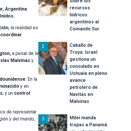
sobre los
recursos
r,
Argentina
hídricos
Unidos.
argentinos al
ción
, la realidad es
Comando Sur
y coordinar
Caballo de
2
Troya: Israel
gton,
a pesar de la
gestiona un
Islas Malvinas
y
consulado en
Ushuaia en pleno
adounidense
. En la
avance
ominación
y en
petrolero de
ís
, y un
control
Navitas en
Malvinas
ejos de representar
Milei manda
3
gión y del mundo,
tropas a Panamá