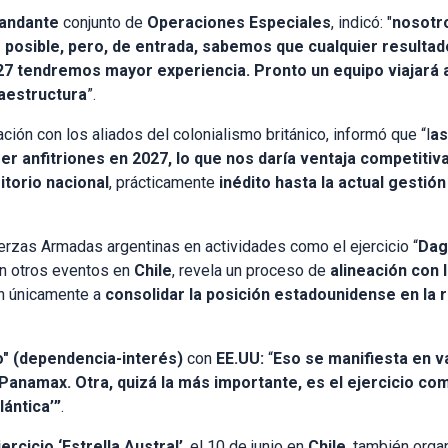
andante
conjunto de
Operaciones Especiales
, indicó: "
nosotr
to posible, pero, de entrada, sabemos que cualquier resulta
027 tendremos mayor experiencia.
Pronto un equipo viajará a
raestructura
”.
ción con los aliados del colonialismo británico, informó que “l
as
 anfitriones en 2027, lo que nos daría ventaja competitiv
itorio nacional
, prácticamente
inédito hasta la actual gestión
uerzas Armadas argentinas en actividades como el ejercicio “
Dag
en otros eventos en
Chile
, revela un proceso de
alineación con 
n únicamente a
consolidar la posición estadounidense en la r
lo" (dependencia-interés)
con
EE.UU:
“
Eso se manifiesta en va
o Panamax. Otra, quizá la más importante, es el ejercicio c
ántica’”
.
jercicio ‘Estrella Austral’
, el 10 de junio en
Chile
, también orga